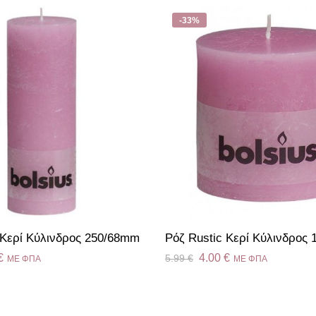
-33%
 Κερί Κύλινδρος 250/68mm
Ρόζ Rustic Κερί Κύλινδρος
€
4.00
€
5.99
€
ME ΦΠΑ
ME ΦΠΑ