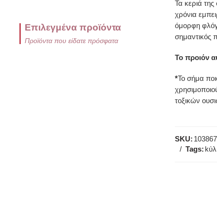
Τα κεριά της
χρόνια εμπει
όμορφη φλόγα
Επιλεγμένα προϊόντα
σημαντικός π
Προϊόντα που είδατε πρόσφατα
Το προιόν α
*
Το σήμα ποι
χρησιμοποιού
τοξικών ουσι
SKU:
103867
Tags:
kύλ