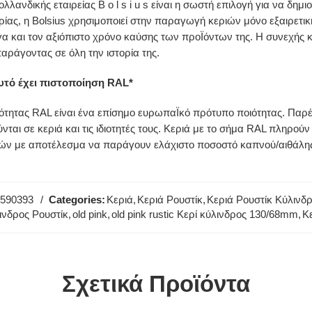
 ολλανδικής εταιρείας B o l s i u s είναι η σωστή επιλογή για να δ
ρίας, η Bolsius χρησιμοποιεί στην παραγωγή κεριών μόνο εξαιρετι
 και τον αξιόπιστο χρόνο καύσης των προΪόντων της. Η συνεχής κ
αράγοντας σε όλη την ιστορία της.
υτό έχει πιστοποίηση RAL*
ότητας RAL είναι ένα επίσημο ευρωπαΪκό πρότυπο ποιότητας. Παρέ
νται σε κεριά και τις ιδιοτητές τους. Κεριά με το σήμα RAL πληρού
ών με αποτέλεσμα να παράγουν ελάχιστο ποσοστό καπνού/αιθάλης.
590393
Categories:
Κεριά
,
Κεριά Ρουστίκ
,
Κεριά Ρουστίκ Κύλινδρ
ινδρος Ρουστίκ
,
old pink
,
old pink rustic Κερί κύλινδρος 130/68mm
,
Κ
Σχετικά Προϊόντα