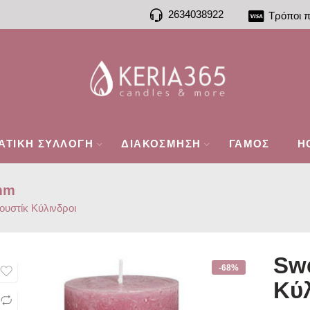
2634038922
Τρόποι 
ΑΤΙΚΗ ΣΥΛΛΟΓΗ
ΔΙΑΚΟΣΜΗΣΗ
ΓΑΜΟΣ
H
8mm
ουστίκ Κύλινδροι
Swe
-68%
Kύ