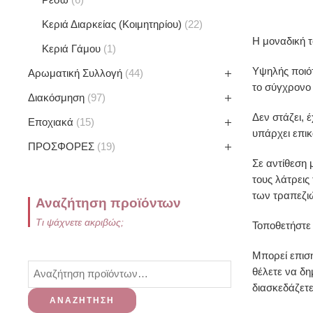
Κεριά Διαρκείας (Κοιμητηρίου)
22
Η μοναδική τ
Κεριά Γάμου
1
Υψηλής ποιότ
Αρωματική Συλλογή
44
το σύγχρονο
Διακόσμηση
97
Δεν στάζει, 
Εποχιακά
15
υπάρχει επικ
ΠΡΟΣΦΟΡΕΣ
19
Σε αντίθεση 
τους λάτρεις
των τραπεζι
Αναζήτηση προϊόντων
Τι ψάχνετε ακριβώς;
Τοποθετήστε 
Μπορεί επιση
θέλετε να δη
διασκεδάζετε
ΑΝΑΖΉΤΗΣΗ