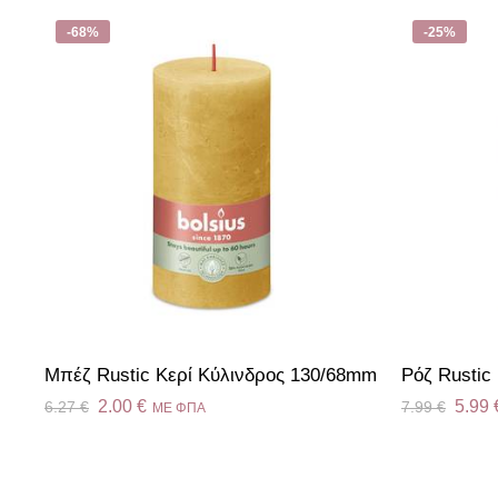
-68%
-25%
Mπέζ Rustic Κερί Kύλινδρος 130/68mm
Ρόζ Rustic
2.00
€
5.99
6.27
€
7.99
€
ME ΦΠΑ