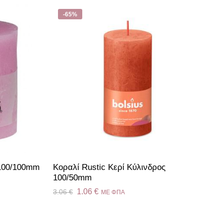
-65%
 100/100mm
Κοραλί Rustic Κερί Kύλινδρος
100/50mm
1.06
€
3.06
€
ME ΦΠΑ