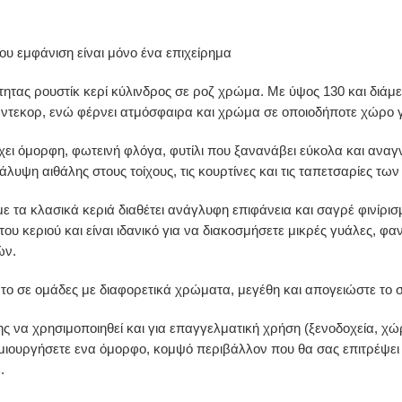
ου εμφάνιση είναι μόνο ένα επιχείρημα
ητας ρουστίκ κερί κύλινδρος σε ροζ χρώμα. Με ύψος 130 και διάμ
 ντεκορ, ενώ φέρνει ατμόσφαιρα και χρώμα σε οποιοδήποτε χώρο γ
έχει όμορφη, φωτεινή φλόγα, φυτίλι που ξανανάβει εύκολα και αναγ
άλυψη αιθάλης στους τοίχους, τις κουρτίνες και τις ταπετσαρίες τω
με τα κλασικά κεριά διαθέτει ανάγλυφη επιφάνεια και σαγρέ φινίρι
 του κεριού και είναι ιδανικό για να διακοσμήσετε μικρές γυάλες, φ
ών.
το σε ομάδες με διαφορετικά χρώματα, μεγέθη και απογειώστε το 
ς να χρησιμοποιηθεί και για επαγγελματική χρήση (ξενοδοχεία, χώρ
μιουργήσετε ενα όμορφο, κομψό περιβάλλον που θα σας επιτρέψει 
.