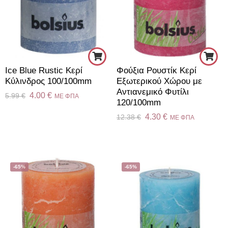
Ice Blue Rustic Κερί
Φούξια Ρουστίκ Κερί
Kύλινδρος 100/100mm
Εξωτερικού Χώρου με
Αντιανεμικό Φυτίλι
4.00
€
5.99
€
ME ΦΠΑ
120/100mm
4.30
€
12.38
€
ME ΦΠΑ
-65%
-65%