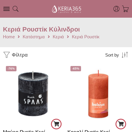
Κεριά Ρουστίκ Κύλινδροι
Home
Κατάστημα
Κεριά
Κεριά Ρουστίκ
Φίλτρα
Sort by
-76%
-65%