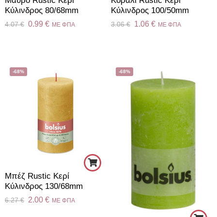
Μαύρο Rustic Κερί
Κοραλί Rustic Κερί
Kύλινδρος 80/68mm
Kύλινδρος 100/50mm
0.99
€
1.06
€
4.07
€
3.06
€
ME ΦΠΑ
ME ΦΠΑ
-68%
-68%
Mπέζ Rustic Κερί
Kύλινδρος 130/68mm
2.00
€
6.27
€
ME ΦΠΑ