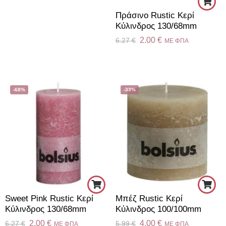
Πράσινο Rustic Κερί
Kύλινδρος 130/68mm
2.00
€
6.27
€
ME ΦΠΑ
-68%
-33%
Sweet Pink Rustic Κερί
Μπέζ Rustic Κερί
Kύλινδρος 130/68mm
Κύλινδρος 100/100mm
2.00
€
4.00
€
6.27
€
5.99
€
ME ΦΠΑ
ME ΦΠΑ