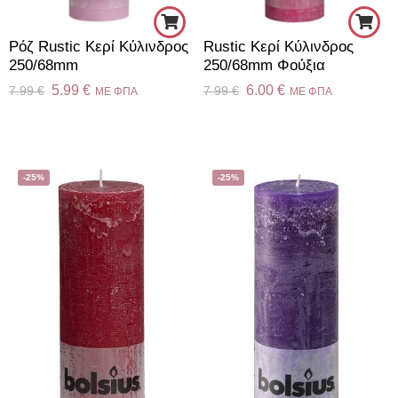
Ρόζ Rustic Κερί Κύλινδρος
Rustic Κερί Kύλινδρος
250/68mm
250/68mm Φούξια
5.99
€
6.00
€
7.99
€
7.99
€
ME ΦΠΑ
ME ΦΠΑ
-25%
-25%