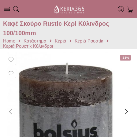
Καφέ Σκούρο Rustic Κερί Kύλινδρος
100/100mm
Home
Κατάστημα
Κεριά
Κεριά Ρουστίκ
Κεριά Ρουστίκ Κύλινδροι
-33%