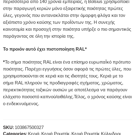
περισσότερα από 140 χρόνια εμπειρίας, η Bolsius χρησιμοποιεί
στην παραγωγή κεριών μόνο εξαιρετικής ποιότητας πρώτες
ύλες, γεγονός που αντανακλάται στην όμορφη φλόγα και τον
αξιόπιστο χρόνο καύσης των προΪόντων της. Η συνεχής
καινοτομία και προσοχή στην ποιότητα υπήρξε ο πιο σημαντικός
παράγοντας σε όλη την ιστορία της.
Το προιόν αυτό έχει πιστοποίηση RAL*
*
Το σήμα ποιότητας RAL είναι ένα επίσημο ευρωπαΪκό πρότυπο
ποιότητας. Παρέχει εγγυήσεις όσον αφορά τις πρώτες ύλες, που
χρησιμοποιούνται σε κεριά και τις ιδιοτητές τους. Κεριά με το
σήμα RAL πληρούν τις προδιαγραφές σχήματος, χρώματος,
περιεκτικότητας τοξικών ουσιών με αποτέλεσμα να παράγουν
ελάχιστο ποσοστό καπνού/αιθάλης.Τέλος, ο χρόνος καύσης είναι
ο ενδεικνυόμενος.
SKU:
103867500327
Categories:
Κεριά
,
Κεριά Ρουστίκ
,
Κεριά Ρουστίκ Κύλινδροι