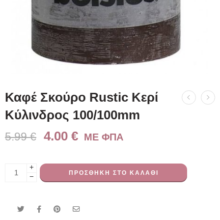
Καφέ Σκούρο Rustic Κερί
Kύλινδρος 100/100mm
4.00
€
5.99
€
ME ΦΠΑ
+
ΠΡΟΣΘΉΚΗ ΣΤΟ ΚΑΛΆΘΙ
−