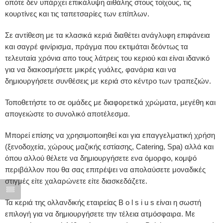
οπότε δεν υπάρχει επικάλυψη αιθάλης στους τοίχους, τις
κουρτίνες και τις ταπετσαρίες των επίπλων.
Σε αντίθεση με τα κλασικά κεριά διαθέτει ανάγλυφη επιφάνεια
και σαγρέ φινίρισμα, πράγμα που εκτιμάται δεόντως τα
τελευταία χρόνια απο τους λάτρεις του κεριού και είναι ιδανικό
για να διακοσμήσετε μικρές γυάλες, φανάρια και να
δημιουργήσετε συνθέσεις με κεριά στο κέντρο των τραπεζιών.
Τοποθετήστε το σε ομάδες με διαφορετικά χρώματα, μεγέθη και
απογειώστε το συνολικό αποτέλεσμα.
Μπορεί επίσης να χρησιμοποιηθεί και για επαγγελματική χρήση
(ξενοδοχεία, χώρους μαζικής εστίασης, Catering, Spa) αλλά και
όπου αλλού θέλετε να δημιουργήσετε ενα όμορφο, κομψό
περιβάλλον που θα σας επιτρέψει να απολαύσετε μοναδικές
στιγμές είτε χαλαρώνετε είτε διασκεδάζετε.
Τα κεριά της ολλανδικής εταιρείας B o l s i u s είναι η σωστή
επιλογή για να δημιουργήσετε την τέλεια ατμόσφαιρα. Με