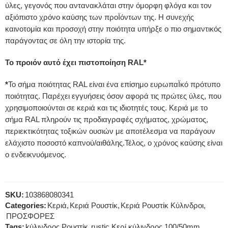
ύλες, γεγονός που αντανακλάται στην όμορφη φλόγα και τον
αξιόπιστο χρόνο καύσης των προΪόντων της. Η συνεχής
καινοτομία και προσοχή στην ποιότητα υπήρξε ο πιο σημαντικός
παράγοντας σε όλη την ιστορία της.
Το προιόν αυτό έχει πιστοποίηση RAL*
*
Το σήμα ποιότητας RAL είναι ένα επίσημο ευρωπαΪκό πρότυπο
ποιότητας. Παρέχει εγγυήσεις όσον αφορά τις πρώτες ύλες, που
χρησιμοποιούνται σε κεριά και τις ιδιοτητές τους. Κεριά με το
σήμα RAL πληρούν τις προδιαγραφές σχήματος, χρώματος,
περιεκτικότητας τοξικών ουσιών με αποτέλεσμα να παράγουν
ελάχιστο ποσοστό καπνού/αιθάλης.Τέλος, ο χρόνος καύσης είναι
ο ενδεικνυόμενος.
SKU:
103868080341
Categories:
Κεριά
,
Κεριά Ρουστίκ
,
Κεριά Ρουστίκ Κύλινδροι
,
ΠΡΟΣΦΟΡΕΣ
Tags:
kύλινδρος Ρουστίκ
,
rustic Κερί κύλινδρος 100/50mm
,