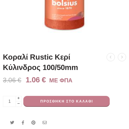
Κοραλί Rustic Κερί
Kύλινδρος 100/50mm
1.06
€
3.06
€
ME ΦΠΑ
+
ΠΡΟΣΘΉΚΗ ΣΤΟ ΚΑΛΆΘΙ
−