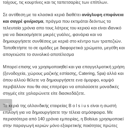
τοίχους, τις κουρτίνες και τις ταπετσαρίες των επίπλων.
Σε αντίθεση με τα κλασικά κεριά διαθέτει
ανάγλυφη επιφάνεια
και σαγρέ φινίρισμα
, πράγμα που εκτιμάται δεόντως τα
τελευταία χρόνια απο τους λάτρεις του κεριού και είναι ιδανικό
για να διακοσμήσετε μικρές γυάλες, φανάρια και να
δημιουργήσετε συνθέσεις με κεριά στο κέντρο των τραπεζιών.
Τοποθετήστε το σε ομάδες με διαφορετικά χρώματα, μεγέθη και
απογειώστε το συνολικό αποτέλεσμα
Μπορεί επισης να χρησιμοποιηθεί και για επαγγελματική χρήση
(ξενοδοχεία, χώρους μαζικής εστίασης, Catering, Spa) αλλά και
όπου αλλού θέλετε να δημιουργήσετε ενα όμορφο, κομψό
περιβάλλον που θα σας επιτρέψει να απολαύσετε μοναδικές
στιγμές είτε χαλαρώνετε είτε διασκεδάζετε.
Τα κεριά της ολλανδικής εταιρείας B o l s i u s είναι η σωστή
επιλογή για να δημιουργήσετε την τέλεια ατμόσφαιρα. Με
περισσότερα από 140 χρόνια εμπειρίας, η Bolsius χρησιμοποιεί
στην παραγωγή κεριών μόνο εξαιρετικής ποιότητας πρώτες