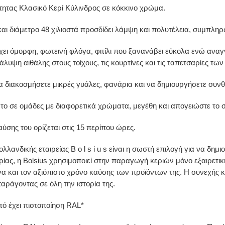
τητας Κλασικό Κερί Κύλινδρος σε κόκκινο χρώμα.
αι διάμετρο 48 χιλιοστά προσδίδει λάμψη και πολυτέλεια, συμπλη
έχει όμορφη, φωτεινή φλόγα, φιτίλι που ξανανάβει εύκολα ενώ αναγ
άλυψη αιθάλης στους τοίχους, τις κουρτίνες και τις ταπετσαρίες τω
να διακοσμήσετε μικρές γυάλες, φανάρια και να δημιουργήσετε συνθ
το σε ομάδες με διαφορετικά χρώματα, μεγέθη και απογειώστε το 
αύσης του ορίζεται στις 15 περίπου ώρες.
 ολλανδικής εταιρείας B o l s i u s είναι η σωστή επιλογή για να δ
ρίας, η Bolsius χρησιμοποιεί στην παραγωγή κεριών μόνο εξαιρετι
 και τον αξιόπιστο χρόνο καύσης των προϊόντων της. Η συνεχής κ
αράγοντας σε όλη την ιστορία της.
τό έχει πιστοποίηση RAL*