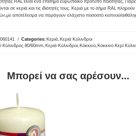
ότητας RAL είναι ένα επίσημο ευρωπαϊκό πρότυπο ποιότητας. Παρέ
νται σε κεριά και τις ιδιότητές τους. Κεριά με το σήμα RAL πληρο
ών,με αποτέλεσμα να παράγουν ελάχιστο ποσοστό καπνού/αιθάλης.Τ
060141
Categories:
Κεριά
,
Κεριά Κύλινδροι
ί Κύλινδρος 80/60mm
,
Κεριά Κύλινδροι
,
Κόκκινο
,
Κόκκινο Κερί Κύλι
Μπορεί να σας αρέσουν...