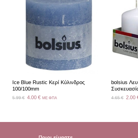
Ice Blue Rustic Κερί Kύλινδρος
bolsius Λε
100/100mm
Συσκευασία
4.00
€
2.00
5.99
€
4.65
€
ME ΦΠΑ
Ποιοι είμαστε