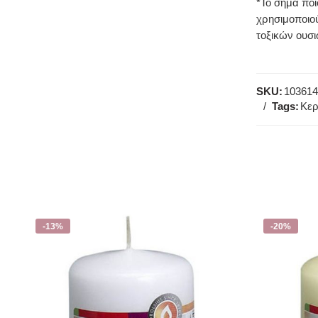
*Το σήμα ποι
χρησιμοποιού
τοξικών ουσι
SKU:
103614
Tags:
Κερ
-13%
-20%