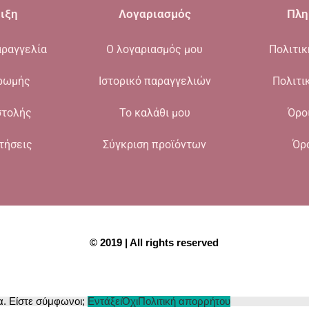
ιξη
Λογαριασμός
Πλη
ραγγελία
Ο λογαριασμός μου
Πολιτι
ρωμής
Ιστορικό παραγγελιών
Πολιτι
στολής
Το καλάθι μου
Όρο
τήσεις
Σύγκριση προϊόντων
Όρ
© 2019 | All rights reserved
α. Είστε σύμφωνοι;
Εντάξει
Όχι
Πολιτική απορρήτου