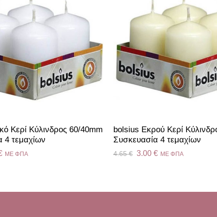
υκό Κερί Κύλινδρος 60/40mm
bolsius Εκρού Κερί Κύλινδ
 4 τεμαχίων
Συσκευασία 4 τεμαχίων
€
3.00
€
4.65
€
ME ΦΠΑ
ME ΦΠΑ