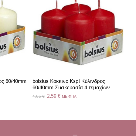
ρος 60/40mm
bolsius Κόκκινο Κερί Κύλινδρος
60/40mm Συσκευασία 4 τεμαχίων
2.59
€
4.65
€
ME ΦΠΑ