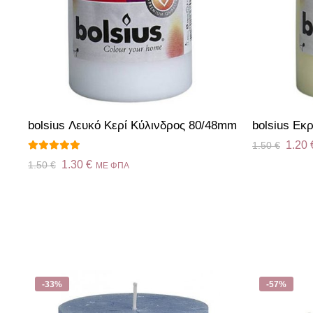
bolsius Λευκό Κερί Κύλινδρος 80/48mm
bolsius Εκ
1.20
1.50
€
Βαθμολογήθηκε
1.30
€
1.50
€
ME ΦΠΑ
με
5.00
από
5
-33%
-57%