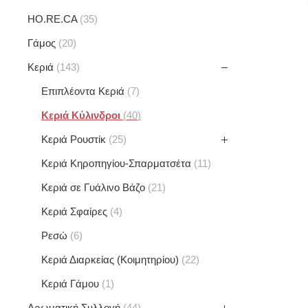
HO.RE.CA
35
Γάμος
20
Κεριά
143
Επιπλέοντα Κεριά
7
Κεριά Κύλινδροι
40
Κεριά Ρουστίκ
25
Κεριά Κηροπηγίου-Σπαρματσέτα
11
Κεριά σε Γυάλινο Βάζο
21
Κεριά Σφαίρες
4
Ρεσώ
6
Κεριά Διαρκείας (Κοιμητηρίου)
22
Κεριά Γάμου
1
Αρωματική Συλλογή
44