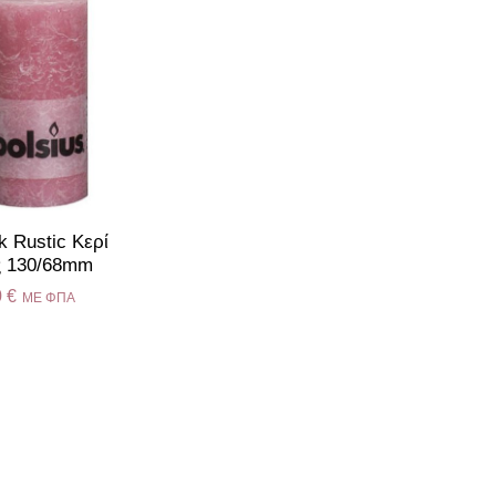
k Rustic Κερί
ς 130/68mm
0
€
ME ΦΠΑ