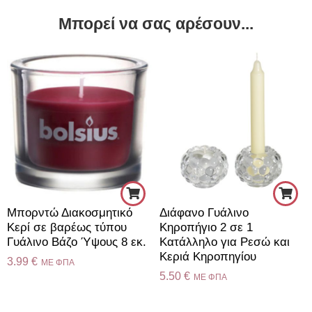
Μπορεί να σας αρέσουν...
Μπορντώ Διακοσμητικό
Διάφανο Γυάλινο
Κερί σε βαρέως τύπου
Κηροπήγιο 2 σε 1
Γυάλινο Βάζο Ύψους 8 εκ.
Κατάλληλο για Ρεσώ και
Κεριά Κηροπηγίου
3.99
€
ME ΦΠΑ
5.50
€
ME ΦΠΑ