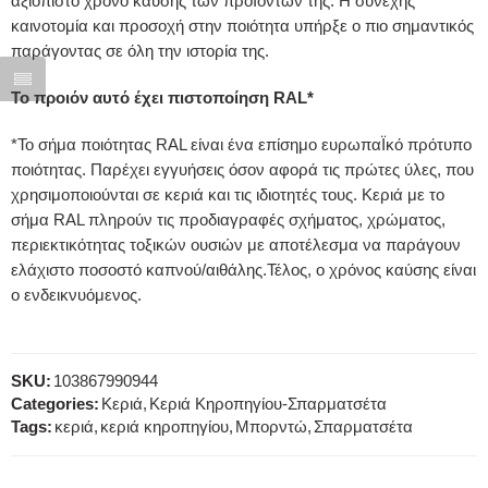
αξιόπιστο χρόνο καύσης των προΪόντων της. Η συνεχής
καινοτομία και προσοχή στην ποιότητα υπήρξε ο πιο σημαντικός
παράγοντας σε όλη την ιστορία της.
Το προιόν αυτό έχει πιστοποίηση RAL*
*Το σήμα ποιότητας RAL είναι ένα επίσημο ευρωπαΪκό πρότυπο
ποιότητας. Παρέχει εγγυήσεις όσον αφορά τις πρώτες ύλες, που
χρησιμοποιούνται σε κεριά και τις ιδιοτητές τους. Κεριά με το
σήμα RAL πληρούν τις προδιαγραφές σχήματος, χρώματος,
περιεκτικότητας τοξικών ουσιών με αποτέλεσμα να παράγουν
ελάχιστο ποσοστό καπνού/αιθάλης.Τέλος, ο χρόνος καύσης είναι
ο ενδεικνυόμενος.
SKU:
103867990944
Categories:
Κεριά
,
Κεριά Κηροπηγίου-Σπαρματσέτα
Tags:
κεριά
,
κεριά κηροπηγίου
,
Μπορντώ
,
Σπαρματσέτα