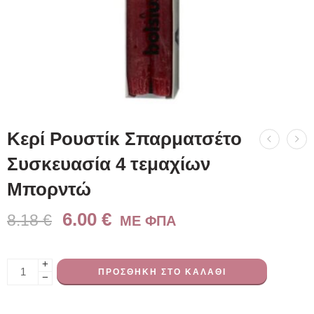
Κερί Ρουστίκ Σπαρματσέτο
Συσκευασία 4 τεμαχίων
Μπορντώ
6.00
€
8.18
€
ME ΦΠΑ
+
ΠΡΟΣΘΉΚΗ ΣΤΟ ΚΑΛΆΘΙ
−