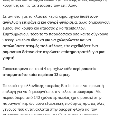
κουρτίνες και τις ταπετσαρίες των επίπλων.
Σε αντίθεση με τα κλασικά κεριά κηροπηγίου
διαθέτουν
ανάγλυφη επιφάνεια και σαγρέ φινίρισμα
, αλλά δημιουργούν
εξίσου ένα κομψό και ατμοσφαιρικό περιβάλλον.
Συμπληρώνουν τόσο το το παραδοσιακό όσο και το σύγχρονο
ντεκορ και
είναι ιδανικά για να χαλαρώσετε και να
απολαύσετε στιγμές πολυτέλειας είτε σχεδιάζετε ένα
ρομαντικό δείπνο είτε στρώνετε επίσημο τραπέζι για μια
γιορτή.
Συσκευασμένα σε κουτί 4 τεμαχίων κάθε
κερί ρουστίκ
σπαρματσέτο καίει περίπου 13 ώρες
.
Τα κεριά της ολλανδικής εταιρείας B o l s i u s είναι η σωστή
επιλογή για να δημιουργήσετε την τέλεια ατμόσφαιρα. Με
περισσότερα από 140 χρόνια εμπειρίας χρησιμοποιεί στην
παραγωγή κεριών μόνο εξαιρετικής ποιότητας πρώτες ύλες,
γεγονός που αντανακλάται στην όμορφη φλόγα και τον