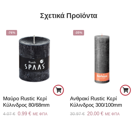
Σχετικά Προϊόντα
-76%
-35%
Μαύρο Rustic Κερί
Aνθρακί Rustic Κερί
Kύλινδρος 80/68mm
Kύλινδρος 300/100mm
0.99
€
20.00
€
4.07
€
30.97
€
ME ΦΠΑ
ME ΦΠΑ