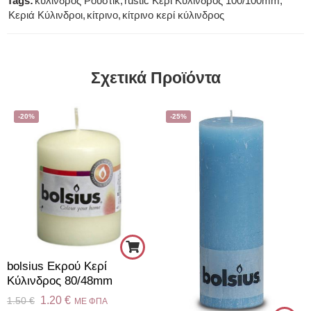
Tags:
kύλινδρος Ρουστίκ
,
rustic Κερί Κύλινδρος 100/100mm
,
Κεριά Κύλινδροι
,
κίτρινο
,
κίτρινο κερί κύλινδρος
Σχετικά Προϊόντα
-20%
-25%
bolsius Εκρού Κερί
Κύλινδρος 80/48mm
1.20
€
1.50
€
ME ΦΠΑ