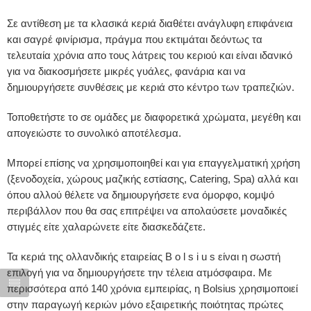
Σε αντίθεση με τα κλασικά κεριά διαθέτει ανάγλυφη επιφάνεια
και σαγρέ φινίρισμα, πράγμα που εκτιμάται δεόντως τα
τελευταία χρόνια απο τους λάτρεις του κεριού και είναι ιδανικό
για να διακοσμήσετε μικρές γυάλες, φανάρια και να
δημιουργήσετε συνθέσεις με κεριά στο κέντρο των τραπεζιών.
Τοποθετήστε το σε ομάδες με διαφορετικά χρώματα, μεγέθη και
απογειώστε το συνολικό αποτέλεσμα.
Μπορεί επίσης να χρησιμοποιηθεί και για επαγγελματική χρήση
(ξενοδοχεία, χώρους μαζικής εστίασης, Catering, Spa) αλλά και
όπου αλλού θέλετε να δημιουργήσετε ενα όμορφο, κομψό
περιβάλλον που θα σας επιτρέψει να απολαύσετε μοναδικές
στιγμές είτε χαλαρώνετε είτε διασκεδάζετε.
Τα κεριά της ολλανδικής εταιρείας B o l s i u s είναι η σωστή
επιλογή για να δημιουργήσετε την τέλεια ατμόσφαιρα. Με
περισσότερα από 140 χρόνια εμπειρίας, η Bolsius χρησιμοποιεί
στην παραγωγή κεριών μόνο εξαιρετικής ποιότητας πρώτες