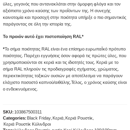
ύλες, γεγονός που αντανακλάται στην όμορφη φλόγα και τον
αξιόπιστο χρόνο καύσης των προΪόντων της. Η συνεχής
καινοτομία και προσοχή στην ποιότητα υπήρξε ο πιο σημαντικός
παράγοντας σε όλη την ιστορία της.
Το προιόν αυτό έχει πιστοποίηση RAL*
*
Το σήμα ποιότητας RAL είναι ένα επίσημο ευρωπαΪκό πρότυπο
ποιότητας. Παρέχει εγγυήσεις όσον αφορά τις πρώτες ύλες, που
χρησιμοποιούνται σε κεριά και τις ιδιοτητές τους. Κεριά με το
σήμα RAL πληρούν τις προδιαγραφές σχήματος, χρώματος,
περιεκτικότητας τοξικών ουσιών με αποτέλεσμα να παράγουν
ελάχιστο ποσοστό καπνού/αιθάλης.Τέλος, ο χρόνος καύσης είναι
ο ενδεικνυόμενος.
SKU:
103867500311
Categories:
Black Friday
,
Κεριά
,
Κεριά Ρουστίκ
,
Κεριά Ρουστίκ Κύλινδροι