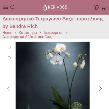
Διακοσμητικό Τετράγωνο Βάζο πορσελάνης
by Sandra Rich
Home
Κατάστημα
Διακόσμηση
Διακοσμητικά βάζα & πιατέλες