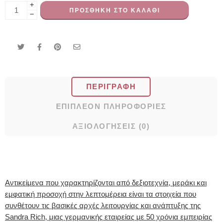
+
ΠΡΟΣΘΉΚΗ ΣΤΟ ΚΑΛΆΘΙ
−
ΠΕΡΙΓΡΑΦΉ
ΕΠΙΠΛΈΟΝ ΠΛΗΡΟΦΟΡΊΕΣ
ΑΞΙΟΛΟΓΉΣΕΙΣ (0)
Αντικείμενα που χαρακτηρίζονται από δεξιοτεχνία, μεράκι και
εμφατική προσοχή στην λεπτομέρεια είναι τα στοιχεία που
συνθέτουν τις βασικές αρχές λειτουργίας και ανάπτυξης της
Sandra Rich, μιας γερμανικής εταιρείας με 50 χρόνια εμπειρίας