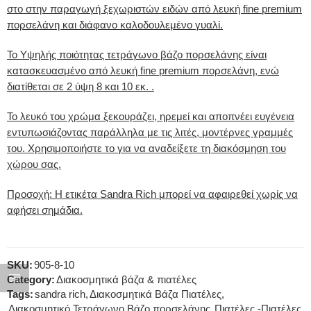
στο στην παραγωγή ξεχωριστών ειδών από λευκή fine premium
πορσελάνη και διάφανο καλοδουλεμένο γυαλί.
Το Υψηλής ποιότητας τετράγωνο βάζο πορσελάνης είναι
κατασκευασμένο από λευκή fine premium πορσελάνη, ενώ
διατίθεται σε 2 ύψη 8 και 10 εκ. .
Το λευκό του χρώμα ξεκουράζει, ηρεμεί και αποπνέει ευγένεια
εντυπωσιάζοντας παράλληλα με τις λιτές, μοντέρνες γραμμές
του. Χρησιμοποιήστε το για να αναδείξετε τη διακόσμηση του
χώρου σας.
Προσοχή: Η ετικέτα Sandra Rich μπορεί να αφαιρεθεί χωρίς να
αφήσει σημάδια.
SKU:
905-8-10
Category:
Διακοσμητικά βάζα & πιατέλες
Tags:
sandra rich
,
Διακοσμητικά Βάζα Πιατέλες
,
Διακοσμητικό Τετράγωνο Βάζο πορσελάνης
,
Πιατέλες -Πιατέλες