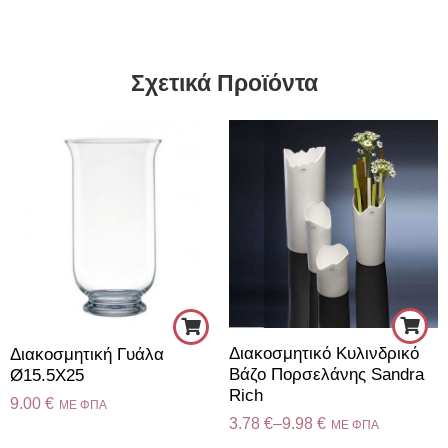
Διάμετρος: 8.5 εκ.
Ύψος: 19.5 εκ
Διάμετρος: 8 εκ.
Σχετικά Προϊόντα
Ύψος: 22 εκ
Διάμετρος: 9.5 εκ.
Διακοσμητικό Κυλινδρικό
Διακοσμητική Γυάλα
Βάζο Πορσελάνης Sandra
Ø15.5X25
Rich
9.00
€
ME ΦΠΑ
3.78
€
–
9.98
€
ME ΦΠΑ