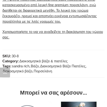
κατασκευασμένο από λευκή fine premium πορσελάνη, ενώ
διατίθεται σε διαφορετικά μεγέθη. Το λευκό του χρώμα
ξεκουράζει, ηρεμεί και αποπνέει ευγένεια εντυπωσιάζοντας
παράλληλα με τις λιτές γραμμές του.
Χρησιμοποιήστε το για να αναδείξετε τη διακόσμηση του χώρου
σας.
SKU:
30-8
Category:
Διακοσμητικά βάζα & πιατέλες
Tags:
sandra rich
,
Βάζο
,
Διακοσμητικά Βάζα Πιατέλες
,
διακοσμητικό βάζο
,
Πορσελάνη
Ύψος: 10 εκ.
Διάμετρος: 10 εκ.
Ύψος: 8 εκ.
Μπορεί να σας αρέσουν...
Διάμετρος: 10 εκ.