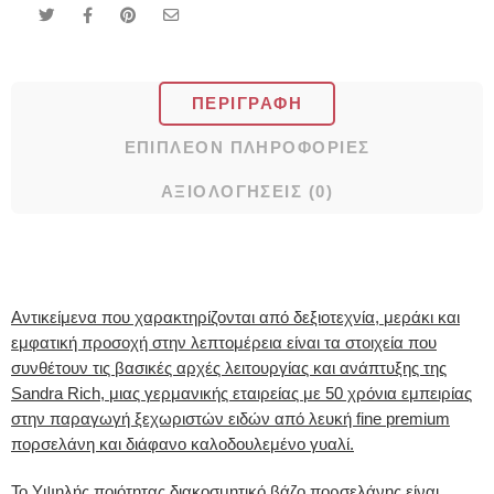
ΠΕΡΙΓΡΑΦΉ
ΕΠΙΠΛΈΟΝ ΠΛΗΡΟΦΟΡΊΕΣ
ΑΞΙΟΛΟΓΉΣΕΙΣ (0)
Αντικείμενα που χαρακτηρίζονται από δεξιοτεχνία, μεράκι και
εμφατική προσοχή στην λεπτομέρεια είναι τα στοιχεία που
συνθέτουν τις βασικές αρχές λειτουργίας και ανάπτυξης της
Sandra Rich, μιας γερμανικής εταιρείας με 50 χρόνια εμπειρίας
στην παραγωγή ξεχωριστών ειδών από λευκή fine premium
πορσελάνη και διάφανο καλοδουλεμένο γυαλί.
Το Υψηλής ποιότητας διακοσμητικό βάζο πορσελάνης είναι