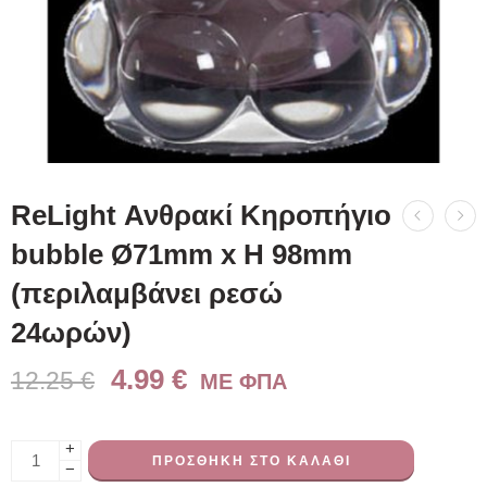
ReLight Ανθρακί Κηροπήγιο
bubble Ø71mm x H 98mm
(περιλαμβάνει ρεσώ
24ωρών)
4.99
€
12.25
€
ME ΦΠΑ
+
ΠΡΟΣΘΉΚΗ ΣΤΟ ΚΑΛΆΘΙ
−