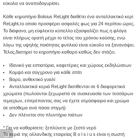
εύκολα να αναποδογυρίσει.
Κάθε κηροπήγιο Bolsius ReLight διαθέτει ένα ανταλλακτικό κερί
ReLight,το οποίο προσφέρει ασφαλές φως για 24 περίπου ώρες.
Το διάφανο, μη εύφλεκτο κύπελλο εξασφαλίζει πως η φλόγα
είναι πλήρως ορατή μέχρι το τέλος του χρόνου καύσης, ενώ
λόγω της υψηλής ποιότητας φυτιλιού είναι εύκολο να ξανανάψει.
Τέλος,διατηρεί το κηροπήγιο καθαρό καθώς δεν στάζει.
Ιδανικό για εστιατόρια, καφετέριες και χώρους εκδηλώσεων
Κομψό και σύγχρονo για κάθε σπίτι
Βαρύ, ανθεκτικό γυαλί
Ανταλλακτικά κεριά ReLight διατίθενται σε 6 διαφορετικά
χρώματα (πωλούνται ξεχωριστά σε συσκευασία των τεσσάρων
τεμαχίων, επιτρέποντας σας να έχετε ατμόσφαιρα και χρώμα
σε απόθεμα ανά πάσα στιγμή)
Δεν πλένεται στο πλυντήριο πιάτων
* Για να καθαρίσετε: ξεπλύνετε με ζεστό νερό
Τα κεριά της ολλανδικής εταιρείας B o l s i u s είναι η σωστή