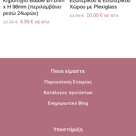
Κηροπήγιο Bubble Ø71mm
Εξωτερικού & Εσωτερικού
x H 98mm (περιλαμβάνει
Χώρου με Plexiglass
ρεσώ 24ωρών)
10.00
€
13.99
€
ME ΦΠΑ
4.99
€
12.25
€
ME ΦΠΑ
Ποιοι είμαστε
Παρουσίαση Εταιρίας
Κατάλογος προϊόντων
Ενημερωτικό Blog
Υποστήριξη