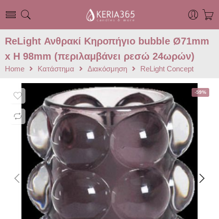
ReLight Ανθρακί Κηροπήγιο bubble Ø71mm
x H 98mm (περιλαμβάνει ρεσώ 24ωρών)
Home
Κατάστημα
Διακόσμηση
ReLight Concept
-59%