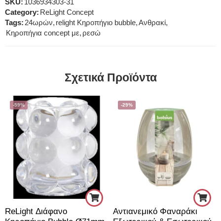
SKU:
1036934303-31
Category:
ReLight Concept
Tags:
24ωρών
,
relight Κηροπήγιο bubble
,
Ανθρακί
,
Κηροπήγια concept με
,
ρεσώ
Σχετικά Προϊόντα
-59%
-29%
ReLight Διάφανο
Αντιανεμικό Φαναράκι