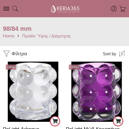
98/84 mm
Home
Προϊόν Ύψος / Διάμετρος
Φίλτρα
Sort by
-59%
-59%