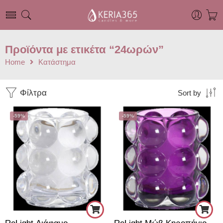
Προϊόντα με ετικέτα “24ωρών”
Home
Κατάστημα
Φίλτρα
Sort by
-59%
-59%