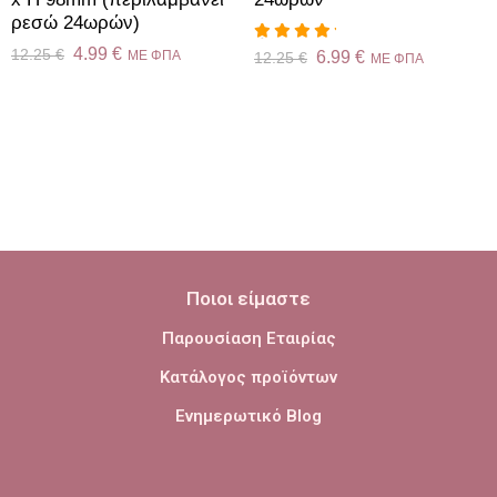
ρεσώ 24ωρών)
4.99
€
Βαθμολογήθηκε
12.25
€
ME ΦΠΑ
6.99
€
12.25
€
ME ΦΠΑ
με
5.00
από
5
Ποιοι είμαστε
Παρουσίαση Εταιρίας
Κατάλογος προϊόντων
Ενημερωτικό Blog