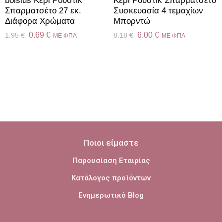
bolsius Κερί Ρουστίκ
Κερί Ρουστίκ Σπαρματσέτο
Σπαρματσέτο 27 εκ.
Συσκευασία 4 τεμαχίων
Διάφορα Χρώματα
Μπορντώ
0.69
€
6.00
€
1.95
€
8.18
€
ME ΦΠΑ
ME ΦΠΑ
Ποιοι είμαστε
Παρουσίαση Εταιρίας
Κατάλογος προϊόντων
Ενημερωτικό Blog