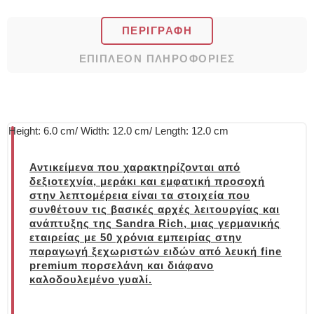
ΠΕΡΙΓΡΑΦΉ
ΕΠΙΠΛΈΟΝ ΠΛΗΡΟΦΟΡΊΕΣ
Height: 6.0 cm/ Width: 12.0 cm/ Length: 12.0 cm
Αντικείμενα που χαρακτηρίζονται από
δεξιοτεχνία, μεράκι και εμφατική προσοχή
στην λεπτομέρεια είναι τα στοιχεία που
συνθέτουν τις βασικές αρχές λειτουργίας και
ανάπτυξης της Sandra Rich, μιας γερμανικής
εταιρείας με 50 χρόνια εμπειρίας στην
παραγωγή ξεχωριστών ειδών από λευκή fine
premium πορσελάνη και διάφανο
καλοδουλεμένο γυαλί.