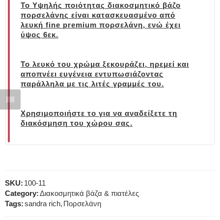
Το Υψηλής ποιότητας διακοσμητικό βάζο
πορσελάνης είναι κατασκευασμένο από
λευκή fine premium πορσελάνη, ενώ έχει
ύψος 6εκ.
Το λευκό του χρώμα ξεκουράζει, ηρεμεί και
αποπνέει ευγένεια εντυπωσιάζοντας
παράλληλα με τις λιτές γραμμές του.
Χρησιμοποιήστε το για να αναδείξετε τη
διακόσμηση του χώρου σας.
SKU:
100-11
Category:
Διακοσμητικά βάζα & πιατέλες
Tags:
sandra rich
,
Πορσελάνη