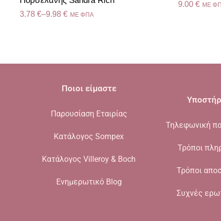
Πορσελάνης Sandra Rich
9.00
€
ME Φ
3.78
€
–
9.98
€
ME ΦΠΑ
Ποιοι είμαστε
Υποστήρ
Παρουσίαση Εταιρίας
Τηλεφωνική πα
Κατάλογος Sompex
Τρόποι πλη
Κατάλογος Villeroy & Boch
Τρόποι απο
Ενημερωτικό Blog
Συχνές ερω