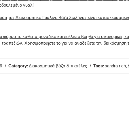
οδουλεμένο γυαλί.
οιότητας Διακοσμητικό Γυάλινο Βάζο Σωλήνας είναι κατασκευασμέ
υ φόρμα το καθιστά μοναδικό και ευέλικτο βοηθό για οικονομικές και
 τραπεζιών. Χρησιμοποιήστε το για να αναδείξετε την διακόσμηση 
6
Category:
Διακοσμητικά βάζα & πιατέλες
Tags:
sandra rich
,