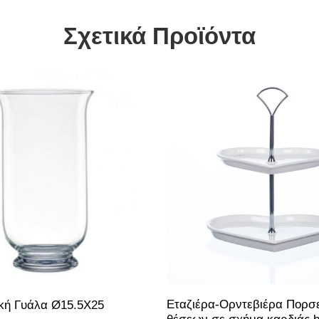
Σχετικά Προϊόντα
Εταζιέρα-Ορντεβιέρα Πορσ
κή Γυάλα Ø15.5X25