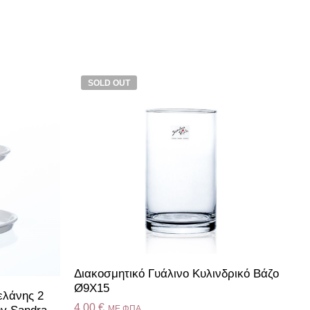
SOLD OUT
Διακοσμητικό Γυάλινο Κυλινδρικό Βάζο
Ø9Χ15
ελάνης 2
4.00
€
ME ΦΠΑ