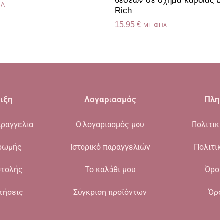
θέσεων σε σχήμα καρδιάς b
ΠΑ
Rich
15.95
€
ME ΦΠΑ
ιξη
Λογαριασμός
Πλη
ραγγελία
Ο λογαριασμός μου
Πολιτι
ρωμής
Ιστορικό παραγγελιών
Πολιτι
στολής
Το καλάθι μου
Όρο
τήσεις
Σύγκριση προϊόντων
Όρ