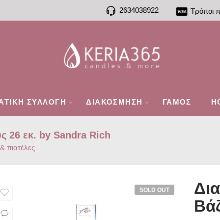
2634038922
Τρόποι 
ΑΤΙΚΗ ΣΥΛΛΟΓΗ
ΔΙΑΚΟΣΜΗΣΗ
ΓΑΜΟΣ
H
 26 εκ. by Sandra Rich
& πιατέλες
Δια
SOLD OUT
Βά