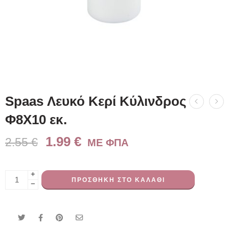
Spaas Λευκό Κερί Κύλινδρος
Φ8X10 εκ.
1.99
€
2.55
€
ME ΦΠΑ
+
ΠΡΟΣΘΉΚΗ ΣΤΟ ΚΑΛΆΘΙ
−