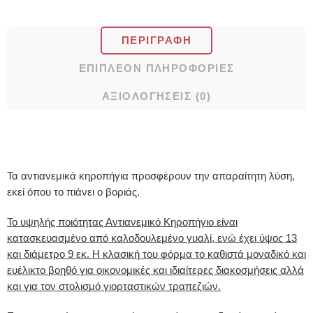
ΠΕΡΙΓΡΑΦΉ
ΕΠΙΠΛΈΟΝ ΠΛΗΡΟΦΟΡΊΕΣ
ΑΞΙΟΛΟΓΉΣΕΙΣ (0)
Τα αντιανεμικά κηροπήγια προσφέρουν την απαραίτητη λύση,
εκεί όπου το πιάνει ο βοριάς.
Το υψηλής ποιότητας Αντιανεμικό Κηροπήγιο είναι
κατασκευασμένο από καλοδουλεμένο γυαλί, ενώ έχει ύψος 13
και διάμετρο 9 εκ. Η κλασική του φόρμα το καθιστά μοναδικό και
ευέλικτο βοηθό για οικονομικές και ιδιαίτερες διακοσμήσεις αλλά
και για τον στολισμό γιορταστικών τραπεζιών.