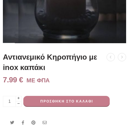
Αντιανεμικό Κηροπήγιο με
inox καπάκι
7.99
€
ME ΦΠΑ
+
ΠΡΟΣΘΉΚΗ ΣΤΟ ΚΑΛΆΘΙ
−