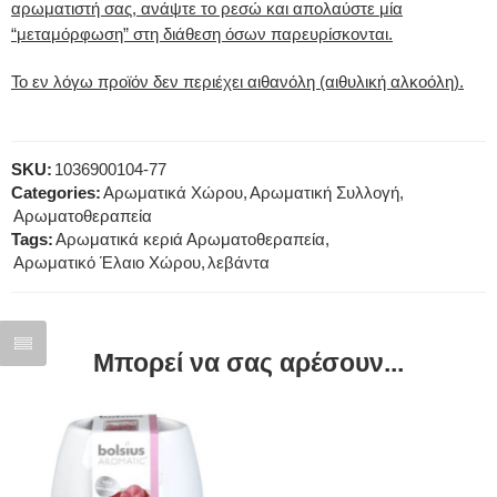
αρωματιστή σας, ανάψτε το ρεσώ και απολαύστε μία
“μεταμόρφωση” στη διάθεση όσων παρευρίσκονται.
Το εν λόγω προϊόν δεν περιέχει αιθανόλη (αιθυλική αλκοόλη).
SKU:
1036900104-77
Categories:
Αρωματικά Χώρου
,
Αρωματική Συλλογή
,
Αρωματοθεραπεία
Tags:
Αρωματικά κεριά Αρωματοθεραπεία
,
Αρωματικό Έλαιο Χώρου
,
λεβάντα
Μπορεί να σας αρέσουν...