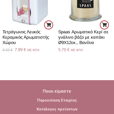
Τετράγωνος Λευκός
Spaas Αρωματικό Κερί σε
Κεραμικός Αρωματιστής
γυάλινο βάζο με καπάκι
Χώρου
Ø9X12εκ., Βανίλια
7.99
€
5.70
€
8.50
€
ME ΦΠΑ
ME ΦΠΑ
Ποιοι είμαστε
Παρουσίαση Εταιρίας
Κατάλογος προϊόντων