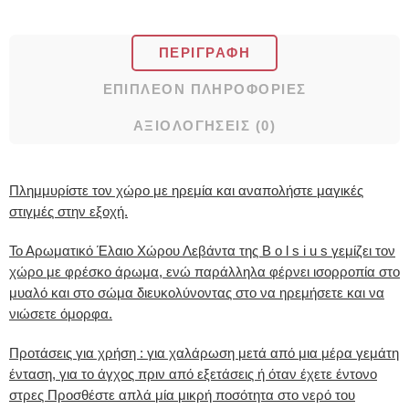
ΠΕΡΙΓΡΑΦΉ
ΕΠΙΠΛΈΟΝ ΠΛΗΡΟΦΟΡΊΕΣ
ΑΞΙΟΛΟΓΉΣΕΙΣ (0)
Πλημμυρίστε τον χώρο με ηρεμία και αναπολήστε μαγικές
στιγμές στην εξοχή.
Το Αρωματικό Έλαιο Χώρου Λεβάντα της B o l s i u s γεμίζει τον
χώρο με φρέσκο άρωμα, ενώ παράλληλα φέρνει ισορροπία στο
μυαλό και στο σώμα διευκολύνοντας στο να ηρεμήσετε και να
νιώσετε όμορφα.
Προτάσεις για χρήση : για χαλάρωση μετά από μια μέρα γεμάτη
ένταση, για το άγχος πριν από εξετάσεις ή όταν έχετε έντονο
στρες Προσθέστε απλά μία μικρή ποσότητα στο νερό του