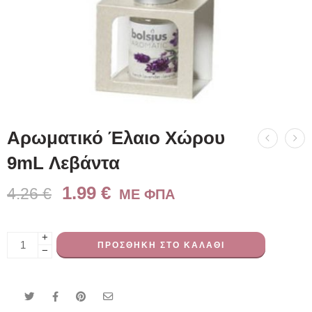
Αρωματικό Έλαιο Χώρου
9mL Λεβάντα
1.99
€
4.26
€
ME ΦΠΑ
+
ΠΡΟΣΘΉΚΗ ΣΤΟ ΚΑΛΆΘΙ
−