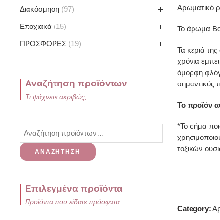
Αρωματικό ρ
Διακόσμηση
97
Εποχιακά
15
Το άρωμα Βαν
ΠΡΟΣΦΟΡΕΣ
19
Τα κεριά της
χρόνια εμπει
όμορφη φλόγα
Αναζήτηση προϊόντων
σημαντικός π
Τι ψάχνετε ακριβώς;
Το προϊόν α
*Το σήμα ποι
χρησιμοποιού
τοξικών ουσι
ΑΝΑΖΉΤΗΣΗ
Επιλεγμένα προϊόντα
Προϊόντα που είδατε πρόσφατα
Category:
Α