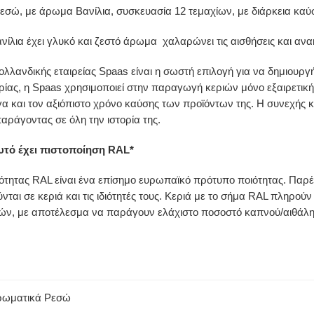
εσώ, με άρωμα Βανίλια, συσκευασία 12 τεμαχίων, με διάρκεια καύ
ίλια έχει γλυκό και ζεστό άρωμα χαλαρώνει τις αισθήσεις και ανακ
 ολλανδικής εταιρείας Spaas είναι η σωστή επιλογή για να δημιουρ
ρίας, η Spaas χρησιμοποιεί στην παραγωγή κεριών μόνο εξαιρετικ
 και τον αξιόπιστο χρόνο καύσης των προϊόντων της. Η συνεχής κ
αράγοντας σε όλη την ιστορία της.
υτό έχει πιστοποίηση RAL*
ότητας RAL είναι ένα επίσημο ευρωπαϊκό πρότυπο ποιότητας. Παρέ
νται σε κεριά και τις ιδιότητές τους. Κεριά με το σήμα RAL πληρού
ών, με αποτέλεσμα να παράγουν ελάχιστο ποσοστό καπνού/αιθάλης.
ρωματικά Ρεσώ