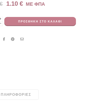
1.10
€
€
ME ΦΠΑ
+
ΠΡΟΣΘΉΚΗ ΣΤΟ ΚΑΛΆΘΙ
−
 ΠΛΗΡΟΦΟΡΊΕΣ