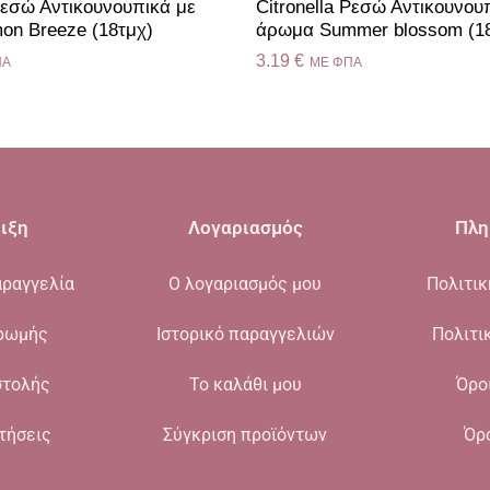
 Ρεσώ Αντικουνουπικά με
Citronella Ρεσώ Αντικουνου
on Breeze (18τμχ)
άρωμα Summer blossom (1
3.19
€
ΠΑ
ME ΦΠΑ
ιξη
Λογαριασμός
Πλη
ραγγελία
Ο λογαριασμός μου
Πολιτι
ρωμής
Ιστορικό παραγγελιών
Πολιτι
στολής
Το καλάθι μου
Όρο
τήσεις
Σύγκριση προϊόντων
Όρ