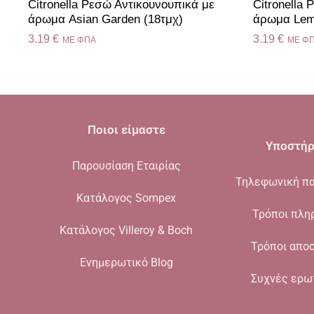
Citronella Ρεσώ Αντικουνουπικά με
Citronella
άρωμα Asian Garden (18τμχ)
άρωμα Lem
3.19
€
3.19
€
ME ΦΠΑ
ME Φ
Ποιοι είμαστε
Υποστήρ
Παρουσίαση Εταιρίας
Τηλεφωνική πα
Κατάλογος Sompex
Τρόποι πλη
Κατάλογος Villeroy & Boch
Τρόποι απο
Ενημερωτικό Blog
Συχνές ερω