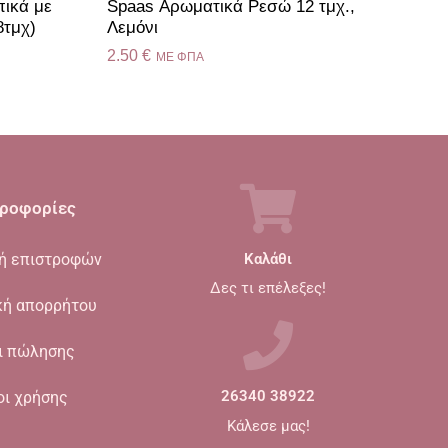
πικά με
Spaas Αρωματικά Ρεσώ 12 τμχ.,
8τμχ)
Λεμόνι
2.50
€
ME ΦΠΑ
ροφορίες
κή επιστροφών
Καλάθι
Δες τι επέλεξες!
κή απορρήτου
ι πώλησης
οι χρήσης
26340 38922
Κάλεσε μας!