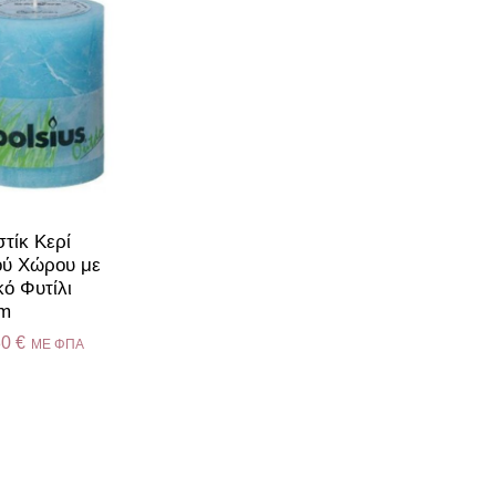
τίκ Κερί
ού Χώρου με
κό Φυτίλι
mm
30
€
ME ΦΠΑ