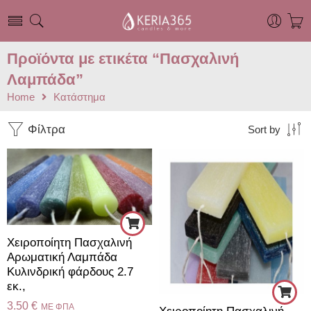
Προϊόντα με ετικέτα “Πασχαλινή
Λαμπάδα”
Home
Κατάστημα
Φίλτρα
Sort by
Χειροποίητη Πασχαλινή
Αρωματική Λαμπάδα
Κυλινδρική φάρδους 2.7
εκ.,
3.50
€
ME ΦΠΑ