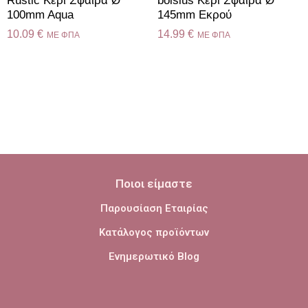
Rustic Κερί Σφαίρα Ø
bolsius Κερί Σφαίρα Ø
100mm Aqua
145mm Εκρού
10.09
€
14.99
€
ME ΦΠΑ
ME ΦΠΑ
Ποιοι είμαστε
Παρουσίαση Εταιρίας
Κατάλογος προϊόντων
Ενημερωτικό Blog