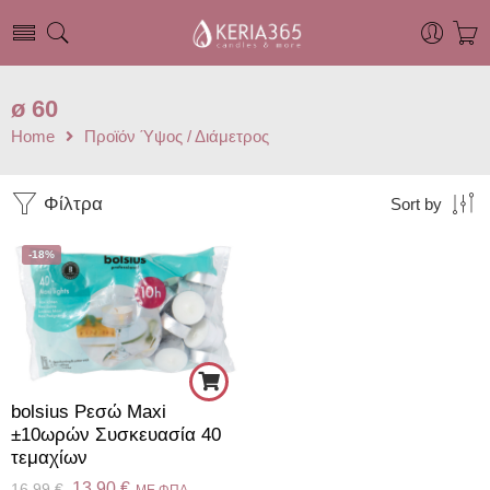
ø 60
Home
Προϊόν Ύψος / Διάμετρος
Φίλτρα
Sort by
-18%
bolsius Ρεσώ Maxi
±10ωρών Συσκευασία 40
τεμαχίων
13.90
€
16.99
€