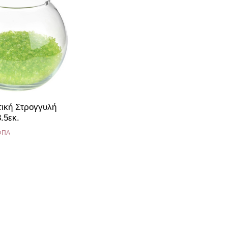
ική Στρογγυλή
.5εκ.
ΦΠΑ