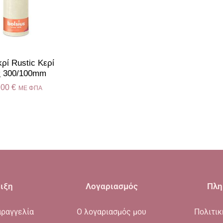
κρί Rustic Κερί
ς 300/100mm
.00
€
ME ΦΠΑ
ιξη
Λογαριασμός
Πλη
ραγγελία
Ο λογαριασμός μου
Πολιτι