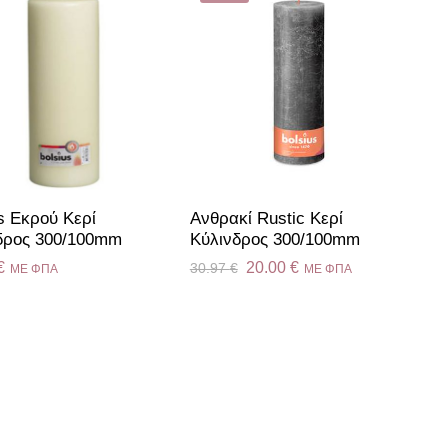
s Εκρού Κερί
Aνθρακί Rustic Κερί
δρος 300/100mm
Kύλινδρος 300/100mm
€
20.00
€
30.97
€
ME ΦΠΑ
ME ΦΠΑ