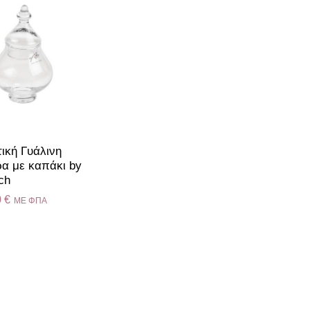
ική Γυάλινη
α με καπάκι by
ch
0
€
ME ΦΠΑ