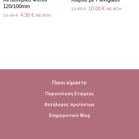
120/100mm
10.00
€
13.99
€
ME ΦΠΑ
4.30
€
12.38
€
ME ΦΠΑ
Ποιοι είμαστε
Παρουσίαση Εταιρίας
Κατάλογος προϊόντων
Ενημερωτικό Blog