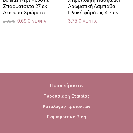
bolsius Κερί Ρουστίκ
Χειροποίητη Πασχαλινή
Σπαρματσέτο 27 εκ.
Αρωματική Λαμπάδα
Διάφορα Χρώματα
Πλακέ φάρδους 4.7 εκ.
0.69
€
3.75
€
1.95
€
ME ΦΠΑ
ME ΦΠΑ
Ποιοι είμαστε
Παρουσίαση Εταιρίας
Κατάλογος προϊόντων
Ενημερωτικό Blog