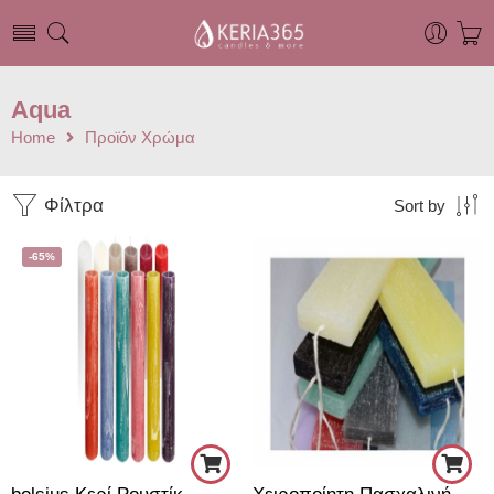
Aqua
Home
Προϊόν Χρώμα
Φίλτρα
Sort by
-65%