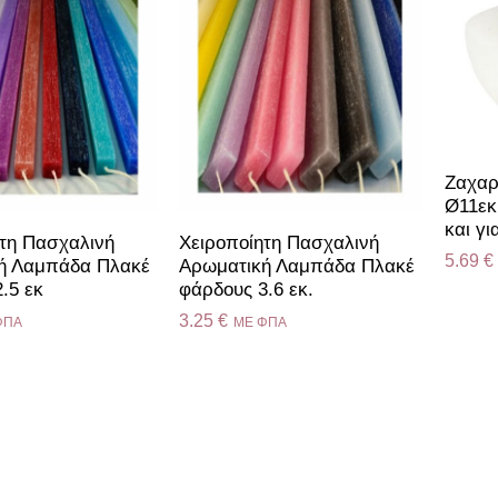
Ζαχαρ
Ø11εκ
και γι
ητη Πασχαλινή
Χειροποίητη Πασχαλινή
5.69
€
ή Λαμπάδα Πλακέ
Αρωματική Λαμπάδα Πλακέ
.5 εκ
φάρδους 3.6 εκ.
3.25
€
ΦΠΑ
ME ΦΠΑ