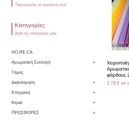
Ταξινομήστε τα προϊόντα ανά
Κατηγορίες
Δείτε τις κατηγορίες μας
HO.RE.CA
Αρωματική Συλλογή
Χειροποί
Αρωματικ
Γάμος
φάρδους 2
Διακόσμηση
2.79
€
ME 
Εποχιακά
Κεριά
ΠΡΟΣΦΟΡΕΣ