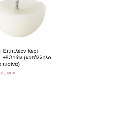
ί Επιπλέον Κερί
. ±8Ωρών (κατάλληλο
α πισίνα)
ME ΦΠΑ