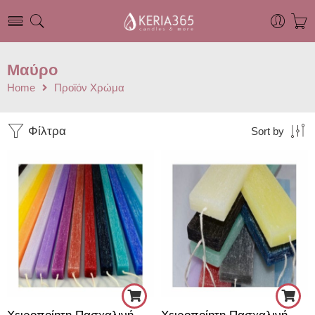
Μαύρο
Home
Προϊόν Χρώμα
Φίλτρα
Sort by