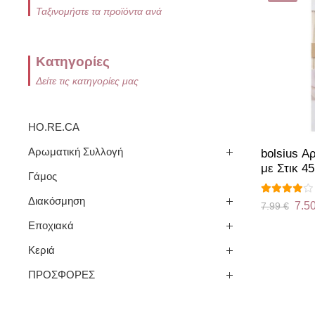
Ταξινομήστε τα προϊόντα ανά
Κατηγορίες
Δείτε τις κατηγορίες μας
HO.RE.CA
Αρωματική Συλλογή
bolsius 
με Στικ 4
Γάμος
Διακόσμηση
Βαθμολογήθη
7.5
7.99
€
με
4.00
από 5
Εποχιακά
Κεριά
ΠΡΟΣΦΟΡΕΣ